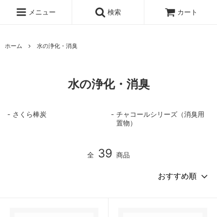
メニュー
検索
カート
ホーム
水の浄化・消臭
水の浄化・消臭
さくら棒炭
チャコールシリーズ（消臭用
置物）
39
全
商品