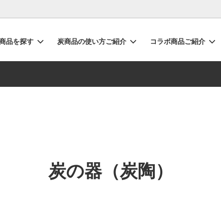
商品を探す
炭商品の使い方ご紹介
コラボ商品ご紹介
（炭陶）
リリース・お知らせ
水の浄化・消臭
キャンペーン
炭の器（炭陶）