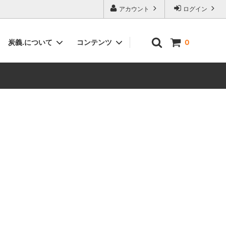
アカウント
ログイン
炭義.について
コンテンツ
0
塗炭・サイエンスボード（塗料・建材）