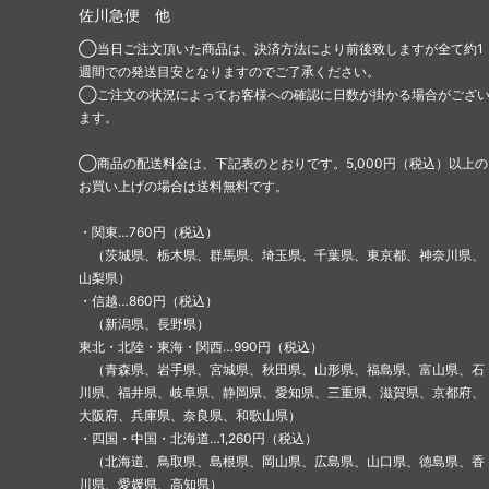
佐川急便 他
◯当日ご注文頂いた商品は、決済方法により前後致しますが全て約1
週間での発送目安となりますのでご了承ください。
◯ご注文の状況によってお客様への確認に日数が掛かる場合がござ
ます。
◯商品の配送料金は、下記表のとおりです。5,000円（税込）以上の
お買い上げの場合は送料無料です。
・関東…760円（税込）
（茨城県、栃木県、群馬県、埼玉県、千葉県、東京都、神奈川県、
山梨県）
・信越…860円（税込）
（新潟県、長野県）
東北・北陸・東海・関西…990円（税込）
（青森県、岩手県、宮城県、秋田県、山形県、福島県、富山県、石
川県、福井県、岐阜県、静岡県、愛知県、三重県、滋賀県、京都府、
大阪府、兵庫県、奈良県、和歌山県）
・四国・中国・北海道…1,260円（税込）
（北海道、鳥取県、島根県、岡山県、広島県、山口県、徳島県、香
川県、愛媛県、高知県）