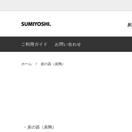
炭
ご利用ガイド
お問い合わせ
飲む炭・食べる炭
会社概要
炭の器
プレス
美容
ホーム
炭の器（炭陶）
炭の器（炭陶）