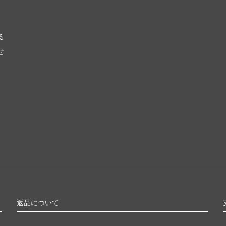
る
せ
返品について