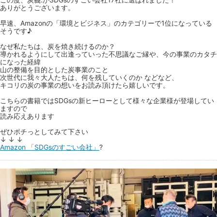
ありがとうございます。
早速、Amazonの「環境とビジネス」のカテゴリーで1位になっている
そうです♪
なぜ私たちは、炭を焼き続けるのか？
導かれるようにして出逢っていった不思議なご縁や、今の事業のカタチ
になった経緯
山の整備を目的とした炭事業のこと
次世代に我々大人たちは、何を残していくのか などなど、
キコリの炭の事業の想いをお読み頂けたら嬉しいです。
こちらの書籍ではSDGsの新ヒーローとして様々な企業様が登場してい
ますので
読み応えあります
ぜひポチっとしてみて下さい
↓ ↓ ↓
Amazon 「SDGsのすごい会社」
?