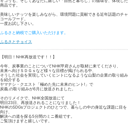
キコリも、そしてあなたに嬉しい「自然と暮らし」の循環を、体現した
商品です。
美味しいナッツを楽しみながら、環境問題に貢献できる近年話題のチャ
コールフード。
一度お試し下さい。
ふるさと納税でご購入いただけます。
ふるさとチョイス
【明日！NHK再放送です！！】
今年、炭事業のことについてNHK甲府さんが取材に来てくださり、
未来へ向けＳＤＧｓなど様々な目標が掲げられる中、
そうした社会を実現していくヒントになるような山梨の企業の取り組み
を紹介する
ヤマナシ・クエスト「極めた先に未来のヒント!」で
炭義.の取り組みが6月に放送されました。
そのリメイクで、NHK全国放送にて
明日23日、再放送されることになりました！
NHKのSDGsプロジェクトのひとつで、暮らしの中の身近な課題に目を
向け、
解決への道を探る5分間のミニ番組です。
ご覧頂けますと嬉しいです。