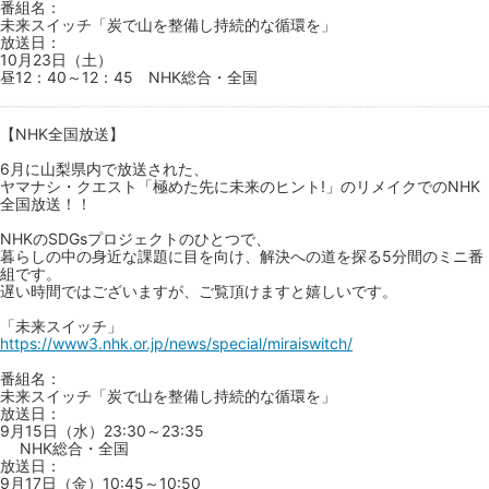
番組名：
未来スイッチ「炭で山を整備し持続的な循環を」
放送日：
10月23日（土）
昼12：40～12：45 NHK総合・全国
【NHK全国放送】
6月に山梨県内で放送された、
ヤマナシ・クエスト「極めた先に未来のヒント!」のリメイクでのNHK
全国放送！！
NHKのSDGsプロジェクトのひとつで、
暮らしの中の身近な課題に目を向け、解決への道を探る5分間のミニ番
組です。
遅い時間ではございますが、ご覧頂けますと嬉しいです。
「未来スイッチ」
https://www3.nhk.or.jp/news/special/miraiswitch/
番組名：
未来スイッチ「炭で山を整備し持続的な循環を」
放送日：
9月15日（水）23:30～23:35
NHK総合・全国
放送日：
9月17日（金）10:45～10:50