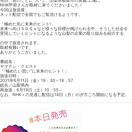
先日、炭のことについて、山梨県都留市の炭義.工場に
NHK甲府さんが取材に来てくださいました！
今回は放送後、
ネット配信で全国でもご覧頂けるようです。
「極めた先に未来のヒント!」
未来へ向けＳＤＧｓなど様々な目標が掲げられる中、そうした社会を
実現していくヒントになるような山梨の企業の取り組みを紹介する
の中で放送されます。
取材有難いです。
ありがとうございました。
番組名：
ヤマナシ・クエスト
「“極めたい思い”に未来のヒント！」
放送日時：
2021年6月11日（金）19：30～19：57
総合／山梨県内
再放送：6月19日（土）10：55～
なお、NHK＋の見逃し配信は14日（月）の夕方ごろ開始になる予定。