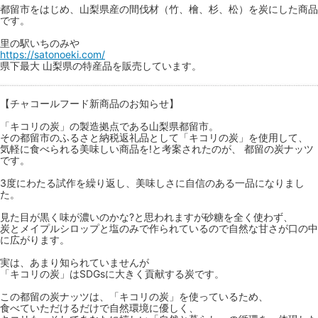
都留市をはじめ、山梨県産の間伐材（竹、檜、杉、松）を炭にした商品
です。
里の駅いちのみや
https://satonoeki.com/
県下最大 山梨県の特産品を販売しています。
【チャコールフード新商品のお知らせ】
「キコリの炭」の製造拠点である山梨県都留市。
その都留市のふるさと納税返礼品として「キコリの炭」を使用して、
気軽に食べられる美味しい商品を!と考案されたのが、 都留の炭ナッツ
です。
3度にわたる試作を繰り返し、美味しさに自信のある一品になりまし
た。
見た目が黒く味が濃いのかな?と思われますが砂糖を全く使わず、
炭とメイプルシロップと塩のみで作られているので自然な甘さが口の中
に広がります。
実は、あまり知られていませんが
「キコリの炭」はSDGsに大きく貢献する炭です。
この都留の炭ナッツは、「キコリの炭」を使っているため、
食べていただけるだけで自然環境に優しく、