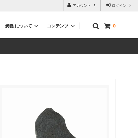
アカウント
ログイン
炭義.について
コンテンツ
0
塗炭・サイエンスボード（塗料・建材）