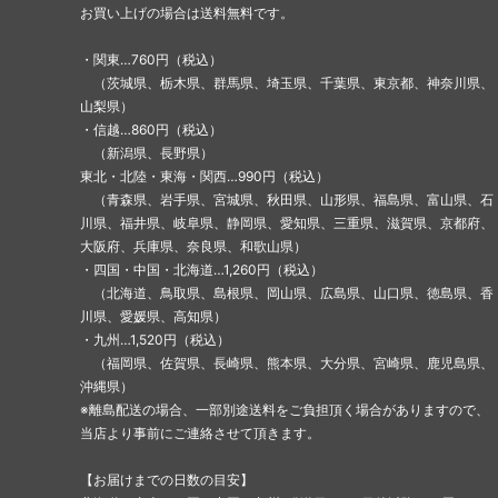
お買い上げの場合は送料無料です。
・関東…760円（税込）
（茨城県、栃木県、群馬県、埼玉県、千葉県、東京都、神奈川県、
山梨県）
・信越…860円（税込）
（新潟県、長野県）
東北・北陸・東海・関西…990円（税込）
（青森県、岩手県、宮城県、秋田県、山形県、福島県、富山県、石
川県、福井県、岐阜県、静岡県、愛知県、三重県、滋賀県、京都府、
大阪府、兵庫県、奈良県、和歌山県）
・四国・中国・北海道…1,260円（税込）
（北海道、鳥取県、島根県、岡山県、広島県、山口県、徳島県、香
川県、愛媛県、高知県）
・九州…1,520円（税込）
（福岡県、佐賀県、長崎県、熊本県、大分県、宮崎県、鹿児島県、
沖縄県）
※離島配送の場合、一部別途送料をご負担頂く場合がありますので、
当店より事前にご連絡させて頂きます。
【お届けまでの日数の目安】