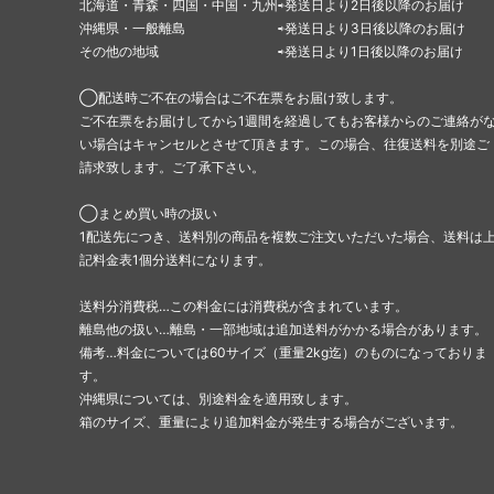
北海道・青森・四国・中国・九州⇨発送日より2日後以降のお届け
沖縄県・一般離島 ⇨発送日より3日後以降のお届け
その他の地域 ⇨発送日より1日後以降のお届け
◯配送時ご不在の場合はご不在票をお届け致します。
ご不在票をお届けしてから1週間を経過してもお客様からのご連絡が
い場合はキャンセルとさせて頂きます。この場合、往復送料を別途ご
請求致します。ご了承下さい。
◯まとめ買い時の扱い
1配送先につき、送料別の商品を複数ご注文いただいた場合、送料は
記料金表1個分送料になります。
送料分消費税…この料金には消費税が含まれています。
離島他の扱い…離島・一部地域は追加送料がかかる場合があります。
備考…料金については60サイズ（重量2kg迄）のものになっておりま
す。
沖縄県については、別途料金を適用致します。
箱のサイズ、重量により追加料金が発生する場合がございます。