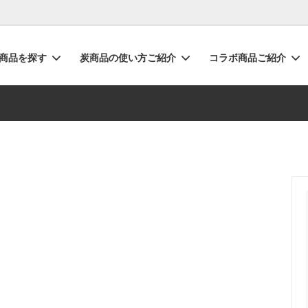
商品を探す
炭商品の使い方ご紹介
コラボ商品ご紹介
（炭陶）
リリース・お知らせ
水の浄化・消臭
キャンペーン