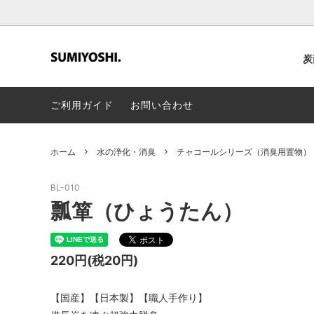
炭
ご利用ガイド
お問い合わせ
飲む炭・食べる炭
会社概要
炭の器
プレス
美容
ホーム
水の浄化・消臭
チャコールシリーズ（消臭用置物）
BL-010
瓢箪（ひょうたん）
220円(税20円)
【国産】【日本製】【職人手作り】