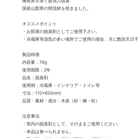
備長炭を凌ぐ超強力脱臭
国産山梨県の間伐材を焼きました。
オススメポイント
・お部屋の脱臭剤としてご使用下さい。
・冷蔵庫等湿気の多い場所でご使用の場合、月に数回天日
製品特徴
内容量：74g
使用期限：2年
品名：脱臭剤
使用例：冷蔵庫・インテリア・トイレ等
寸法：110×60(mm)
品質・素材・成分：木炭（杉・檜・松）
注意事項
・室内の脱臭剤として、そのままご使用ください。
・本品は食べられません。