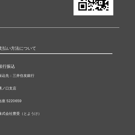
支払い方法について
銀行振込
振込先：三井住友銀行
溝ノ口支店
当座 5220659
株式会社豊受（とようけ）