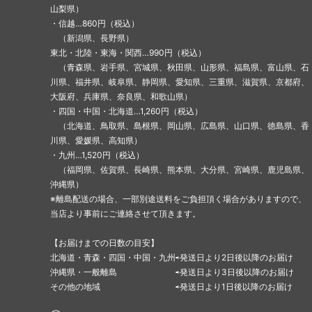
山梨県）
・信越…860円（税込）
（新潟県、長野県）
東北・北陸・東海・関西…990円（税込）
（青森県、岩手県、宮城県、秋田県、山形県、福島県、富山県、石
川県、福井県、岐阜県、静岡県、愛知県、三重県、滋賀県、京都府、
大阪府、兵庫県、奈良県、和歌山県）
・四国・中国・北海道…1,260円（税込）
（北海道、鳥取県、島根県、岡山県、広島県、山口県、徳島県、香
川県、愛媛県、高知県）
・九州…1,520円（税込）
（福岡県、佐賀県、長崎県、熊本県、大分県、宮崎県、鹿児島県、
沖縄県）
※離島配送の場合、一部別途送料をご負担頂く場合がありますので、
当店より事前にご連絡させて頂きます。
【お届けまでの日数の目安】
北海道・青森・四国・中国・九州⇨発送日より2日後以降のお届け
沖縄県・一般離島 ⇨発送日より3日後以降のお届け
その他の地域 ⇨発送日より1日後以降のお届け