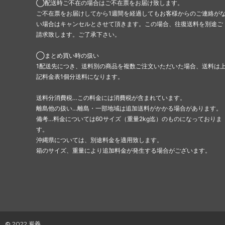
◯配送時ご不在の場合はご不在票をお届け致します。
ご不在票をお届けしてから1週間を経過してもお客様からのご連絡が
い場合はキャンセルとさせて頂きます。この場合、往復送料を別途ご
請求致します。ご了承下さい。
◯まとめ買い時の扱い
1配送先につき、送料別の商品を複数ご注文いただいた場合、送料は
記料金表1個分送料になります。
送料分消費税…この料金には消費税が含まれています。
離島他の扱い…離島・一部地域は追加送料がかかる場合があります。
備考…料金については60サイズ（重量2kg迄）のものになっておりま
す。
沖縄県については、別途料金を適用致します。
箱のサイズ、重量により追加料金が発生する場合がございます。
© 2022 炭義.