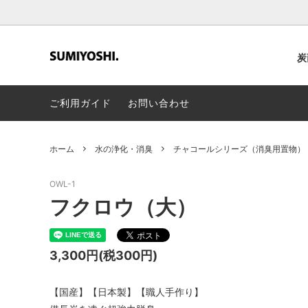
炭
ご利用ガイド
お問い合わせ
飲む炭・食べる炭
会社概要
炭の器
プレス
美容
ホーム
水の浄化・消臭
チャコールシリーズ（消臭用置物）
OWL-1
フクロウ（大）
3,300円(税300円)
【国産】【日本製】【職人手作り】