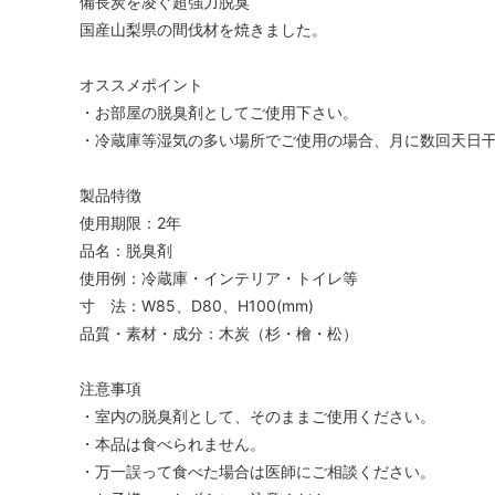
備長炭を凌ぐ超強力脱臭
国産山梨県の間伐材を焼きました。
オススメポイント
・お部屋の脱臭剤としてご使用下さい。
・冷蔵庫等湿気の多い場所でご使用の場合、月に数回天日
製品特徴
使用期限：2年
品名：脱臭剤
使用例：冷蔵庫・インテリア・トイレ等
寸 法：W85、D80、H100(mm)
品質・素材・成分：木炭（杉・檜・松）
注意事項
・室内の脱臭剤として、そのままご使用ください。
・本品は食べられません。
・万一誤って食べた場合は医師にご相談ください。