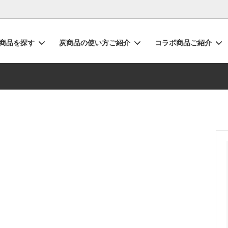
商品を探す
炭商品の使い方ご紹介
コラボ商品ご紹介
（炭陶）
リリース・お知らせ
水の浄化・消臭
キャンペーン