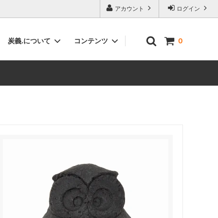
アカウント
ログイン
炭義.について
コンテンツ
0
塗炭・サイエンスボード（塗料・建材）